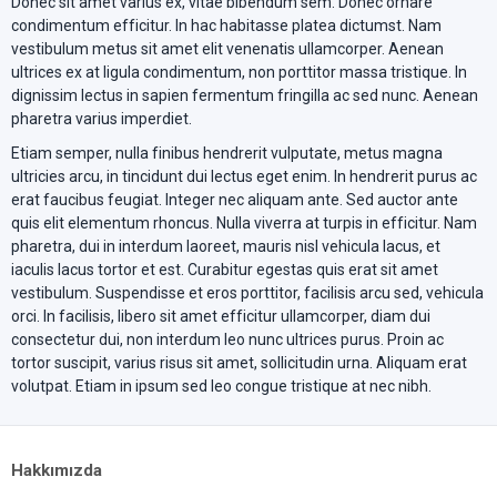
Donec sit amet varius ex, vitae bibendum sem. Donec ornare
condimentum efficitur. In hac habitasse platea dictumst. Nam
vestibulum metus sit amet elit venenatis ullamcorper. Aenean
ultrices ex at ligula condimentum, non porttitor massa tristique. In
dignissim lectus in sapien fermentum fringilla ac sed nunc. Aenean
pharetra varius imperdiet.
Etiam semper, nulla finibus hendrerit vulputate, metus magna
ultricies arcu, in tincidunt dui lectus eget enim. In hendrerit purus ac
erat faucibus feugiat. Integer nec aliquam ante. Sed auctor ante
quis elit elementum rhoncus. Nulla viverra at turpis in efficitur. Nam
pharetra, dui in interdum laoreet, mauris nisl vehicula lacus, et
iaculis lacus tortor et est. Curabitur egestas quis erat sit amet
vestibulum. Suspendisse et eros porttitor, facilisis arcu sed, vehicula
orci. In facilisis, libero sit amet efficitur ullamcorper, diam dui
consectetur dui, non interdum leo nunc ultrices purus. Proin ac
tortor suscipit, varius risus sit amet, sollicitudin urna. Aliquam erat
volutpat. Etiam in ipsum sed leo congue tristique at nec nibh.
Hakkımızda