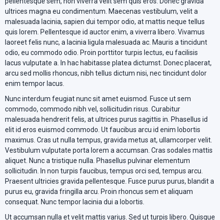
pellentesque sem, non viverra velit sem quis eros. Donec gravida
ultrices magna eu condimentum. Maecenas vestibulum, velit a
malesuada lacinia, sapien dui tempor odio, at mattis neque tellus
quis lorem. Pellentesque id auctor enim, a viverra libero. Vivamus
laoreet felis nunc, a lacinia ligula malesuada ac. Mauris a tincidunt
odio, eu commodo odio. Proin porttitor turpis lectus, eu facilisis
lacus vulputate a. In hac habitasse platea dictumst. Donec placerat,
arcu sed mollis rhoncus, nibh tellus dictum nisi, nec tincidunt dolor
enim tempor lacus.
Nunc interdum feugiat nunc sit amet euismod. Fusce ut sem
commodo, commodo nibh vel, sollicitudin risus. Curabitur
malesuada hendrerit felis, at ultrices purus sagittis in. Phasellus id
elit id eros euismod commodo. Ut faucibus arcu id enim lobortis
maximus. Cras ut nulla tempus, gravida metus at, ullamcorper velit.
Vestibulum vulputate porta lorem a accumsan. Cras sodales mattis
aliquet. Nunc a tristique nulla. Phasellus pulvinar elementum
sollicitudin. In non turpis faucibus, tempus orci sed, tempus arcu.
Praesent ultricies gravida pellentesque. Fusce purus purus, blandit a
purus eu, gravida fringilla arcu. Proin rhoncus sem et aliquam
consequat. Nunc tempor lacinia dui a lobortis.
Ut accumsan nulla et velit mattis varius. Sed ut turpis libero. Quisque