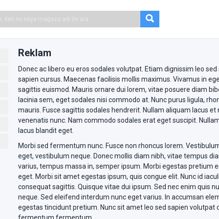
Reklam
Donec ac libero eu eros sodales volutpat. Etiam dignissim leo sed
sapien cursus. Maecenas facilisis mollis maximus. Vivamus in eges
sagittis euismod. Mauris ornare dui lorem, vitae posuere diam b
lacinia sem, eget sodales nisi commodo at. Nunc purus ligula, rho
mauris. Fusce sagittis sodales hendrerit. Nullam aliquam lacus e
venenatis nunc. Nam commodo sodales erat eget suscipit. Nullam 
lacus blandit eget.
Morbi sed fermentum nunc. Fusce non rhoncus lorem. Vestibulum
eget, vestibulum neque. Donec mollis diam nibh, vitae tempus diam
varius, tempus massa in, semper ipsum. Morbi egestas pretium est
eget. Morbi sit amet egestas ipsum, quis congue elit. Nunc id iacul
consequat sagittis. Quisque vitae dui ipsum. Sed nec enim quis nul
neque. Sed eleifend interdum nunc eget varius. In accumsan elem
egestas tincidunt pretium. Nunc sit amet leo sed sapien volutpat
fermentum fermentum.