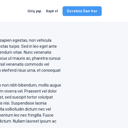
Ücretsiz İlan Ver
Giriş yap
Kayıt ol
 sapien egestas, non vehicula
tas turpis. Sed in leo eget ante
ibendum vitae. Nunc venenatis
ncus ut mauris ac, pharetra cursus
t nisl venenatis commodo vel
eleifend risus urna, et consequat
 non nibh bibendum, mollis augue
 viverra vel. Praesent vel dolor
, sed suscipit tortor volutpat
is nisi. Suspendisse lacinia
la sollicitudin dictum nec vel
entum leo nec fringilla. Fusce
 dictum. Nullam laoreet ipsum ac